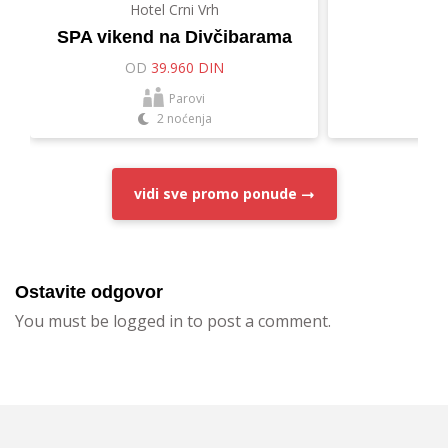
Hotel Crni Vrh
Hot
SPA vikend na Divčibarama
Let
OD
39.960 DIN
O
Parovi
2 noćenja
vidi sve
promo ponude
Ostavite odgovor
You must be logged in to post a comment.