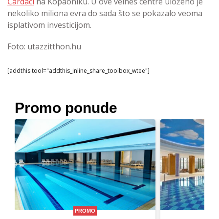
Čardaci
na Kopaoniku. U ove velnes centre uloženo je
nekoliko miliona evra do sada što se pokazalo veoma
isplativom investicijom.
Foto: utazzitthon.hu
[addthis tool="addthis_inline_share_toolbox_wtee"]
Promo ponude
PROMO