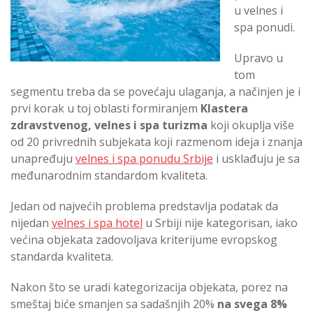
u velnes i
spa ponudi.
Upravo u
tom
segmentu treba da se povećaju ulaganja, a načinjen je i
prvi korak u toj oblasti formiranjem
Klastera
zdravstvenog, velnes i spa turizma
koji okuplja više
od 20 privrednih subjekata koji razmenom ideja i znanja
unapređuju
velnes i spa ponudu Srbije
i usklađuju je sa
međunarodnim standardom kvaliteta.
Jedan od najvećih problema predstavlja podatak da
nijedan
velnes i spa hotel
u Srbiji nije kategorisan, iako
većina objekata zadovoljava kriterijume evropskog
standarda kvaliteta.
Nakon što se uradi kategorizacija objekata, porez na
smeštaj biće smanjen sa sadašnjih 20%
na svega 8%