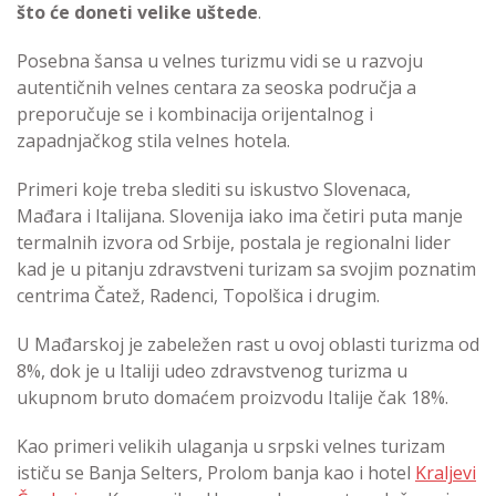
što će doneti velike uštede
.
Posebna šansa u velnes turizmu vidi se u razvoju
autentičnih velnes centara za seoska područja a
preporučuje se i kombinacija orijentalnog i
zapadnjačkog stila velnes hotela.
Primeri koje treba slediti su iskustvo Slovenaca,
Mađara i Italijana. Slovenija iako ima četiri puta manje
termalnih izvora od Srbije, postala je regionalni lider
kad je u pitanju zdravstveni turizam sa svojim poznatim
centrima Čatež, Radenci, Topolšica i drugim.
U Mađarskoj je zabeležen rast u ovoj oblasti turizma od
8%, dok je u Italiji udeo zdravstvenog turizma u
ukupnom bruto domaćem proizvodu Italije čak 18%.
Kao primeri velikih ulaganja u srpski velnes turizam
ističu se Banja Selters, Prolom banja kao i hotel
Kraljevi