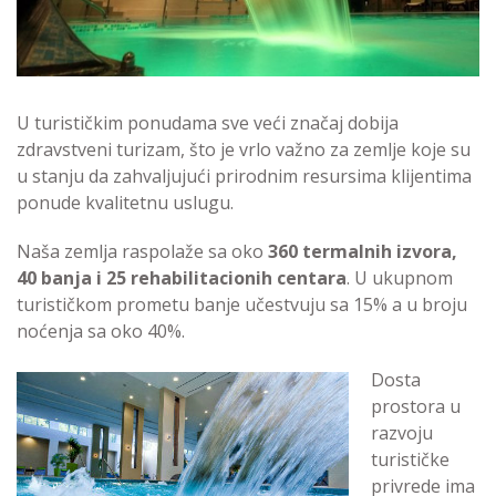
U turističkim ponudama sve veći značaj dobija
zdravstveni turizam, što je vrlo važno za zemlje koje su
u stanju da zahvaljujući prirodnim resursima klijentima
ponude kvalitetnu uslugu.
Naša zemlja raspolaže sa oko
360 termalnih izvora,
40 banja i 25 rehabilitacionih centara
. U ukupnom
turističkom prometu banje učestvuju sa 15% a u broju
noćenja sa oko 40%.
Dosta
prostora u
razvoju
turističke
privrede ima