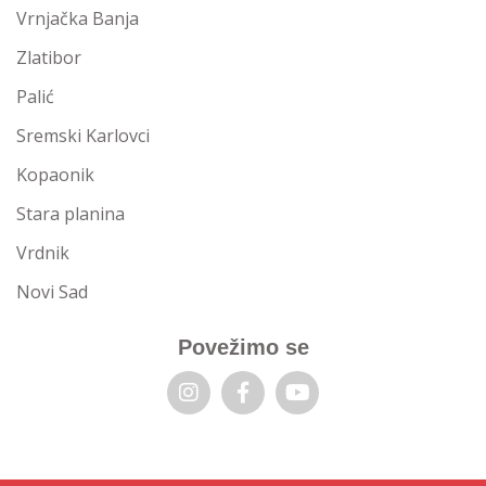
Vrnjačka Banja
Zlatibor
Palić
Sremski Karlovci
Kopaonik
Stara planina
Vrdnik
Novi Sad
Povežimo se