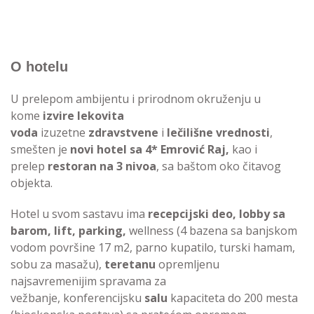
O hotelu
U prelepom ambijentu i prirodnom okruženju u
kome
izvire lekovita
voda
izuzetne
zdravstvene
i
lečilišne vrednosti
,
smešten je
novi hotel sa 4* Emrović Raj,
kao i
prelep
restoran na 3 nivoa
, sa baštom oko čitavog
objekta.
Hotel u svom sastavu ima
recepcijski deo, lobby sa
barom, lift, parking,
wellness (4 bazena sa banjskom
vodom površine 17 m2, parno kupatilo, turski hamam,
sobu za masažu),
teretanu
opremljenu
najsavremenijim spravama za
vežbanje, konferencijsku
salu
kapaciteta do 200 mesta