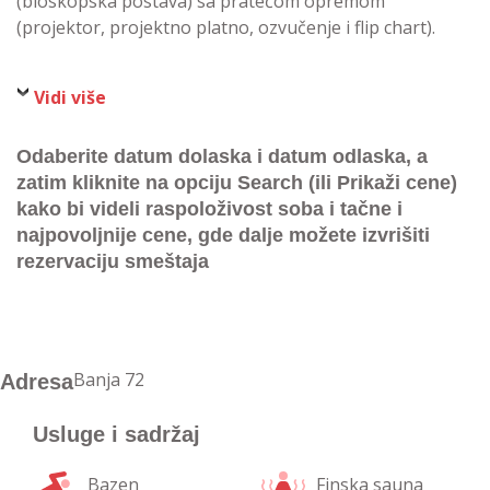
(bioskopska postava) sa pratećom opremom
(projektor, projektno platno, ozvučenje i flip chart).
Vidi više
Odaberite datum dolaska i datum odlaska, a
zatim kliknite na opciju Search (ili Prikaži cene)
kako bi videli raspoloživost soba i tačne i
najpovoljnije cene, gde dalje možete izvrišiti
rezervaciju smeštaja
Banja 72
Adresa
Usluge i sadržaj
Bazen
Finska sauna