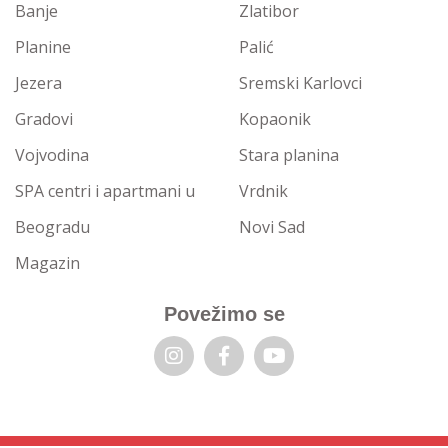
Banje
Zlatibor
Planine
Palić
Jezera
Sremski Karlovci
Gradovi
Kopaonik
Vojvodina
Stara planina
SPA centri i apartmani u
Vrdnik
Beogradu
Novi Sad
Magazin
Povežimo se