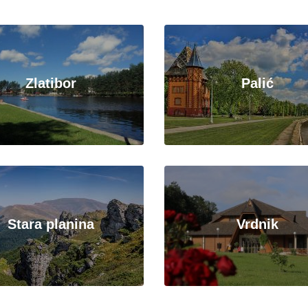
Zlatibor
Palić
Stara planina
Vrdnik