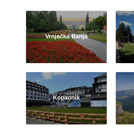
Vrnjačka Banja
Kopaonik