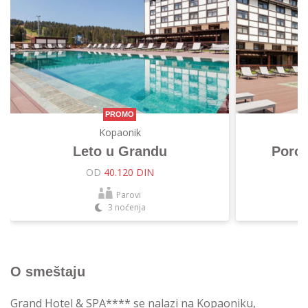
PROMO
Kopaonik
Leto u Grandu
Porod
OD
40.120 DIN
Parovi
3 noćenja
O smeštaju
Grand Hotel & SPA**** se nalazi na Kopaoniku,