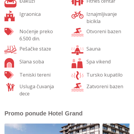
Đakuzi
Fitnes centar
Igraonica
Iznajmljivanje
bicikla
Noćenje preko
Otvoreni bazen
6.500 din.
Pešačke staze
Sauna
Slana soba
Spa vikend
Teniski tereni
Tursko kupatilo
Usluga čuvanja
Zatvoreni bazen
dece
Promo ponude Hotel Grand