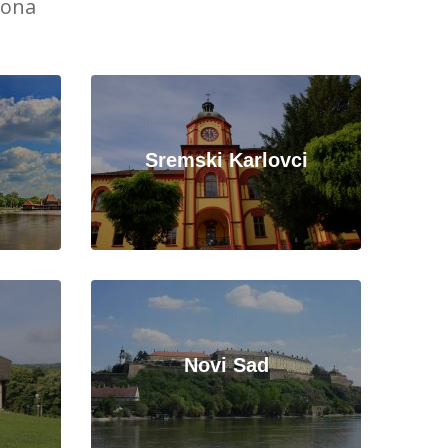
iona
Sremski Karlovci
Novi Sad