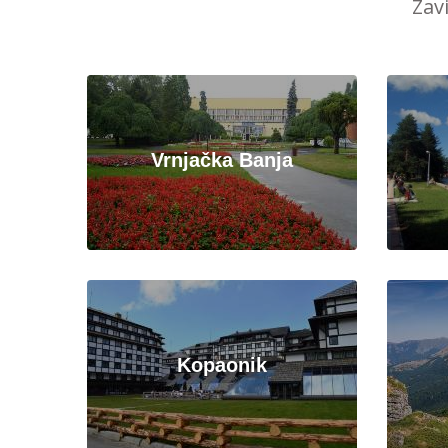
Zav
Vrnjačka Banja
Kopaonik