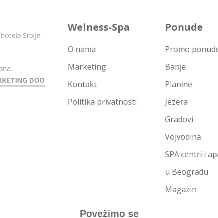
Welness-Spa
Ponude
hotela Srbije.
O nama
Promo ponude 
Marketing
Banje
ana.
RKETING DOO
Kontakt
Planine
Politika privatnosti
Jezera
Gradovi
Vojvodina
SPA centri i a
u Beogradu
Magazin
Povežimo se