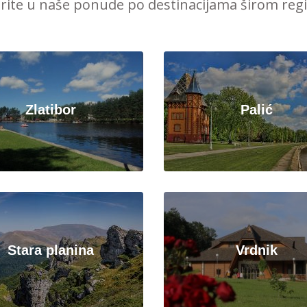
irite u naše ponude po destinacijama širom reg
Zlatibor
Palić
Stara planina
Vrdnik