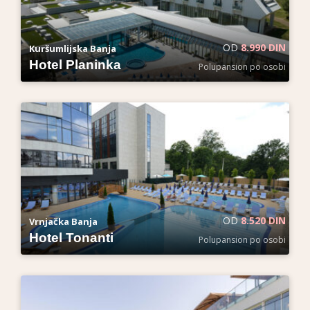
OD
8.990 DIN
Kuršumlijska Banja
Hotel Planinka
Polupansion po osobi
OD
8.520 DIN
Vrnjačka Banja
Hotel Tonanti
Polupansion po osobi