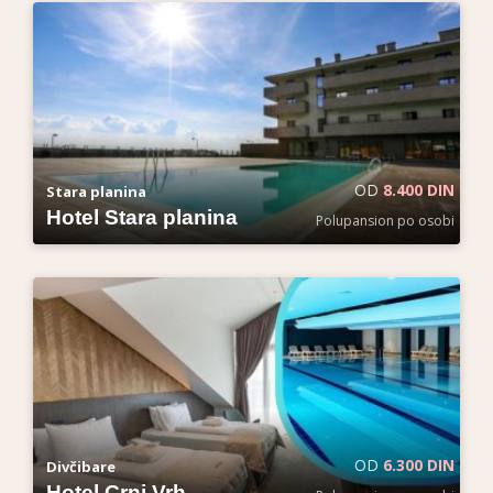
OD
8.400 DIN
Stara planina
Hotel Stara planina
Polupansion po osobi
OD
6.300 DIN
Divčibare
Hotel Crni Vrh