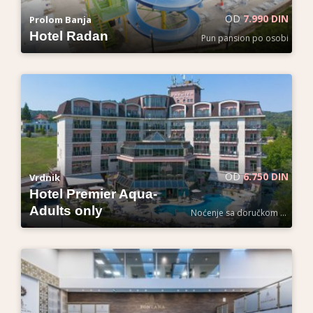
OD
7.990 DIN
Prolom Banja
Hotel Radan
Pun pansion po osobi
OD
6.750 DIN
Vrdnik
Hotel Premier Aqua-
Adults only
Noćenje sa doručkom po osobi