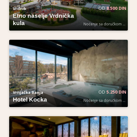
OD
8.500 DIN
Vrdnik
Etno naselje Vrdnička
kula
Noćenje sa doručkom po osobi
OD
5.250 DIN
Vrnjačka Banja
Hotel Kocka
Noćenje sa doručkom po osobi