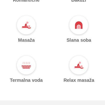
Romantične
Đakuzi
Masaža
Slana soba
Termalna voda
Relax masaža