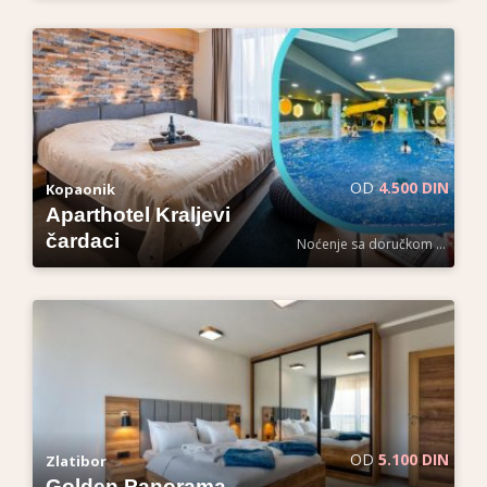
OD
4.500 DIN
Kopaonik
Aparthotel Kraljevi
čardaci
Noćenje sa doručkom po osobi
OD
5.100 DIN
Zlatibor
Golden Panorama