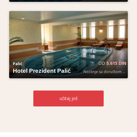
OD
5.615 DIN
Palić
Hotel Prezident Palić
Noćenje sa doručkom po osobi
učitaj
još