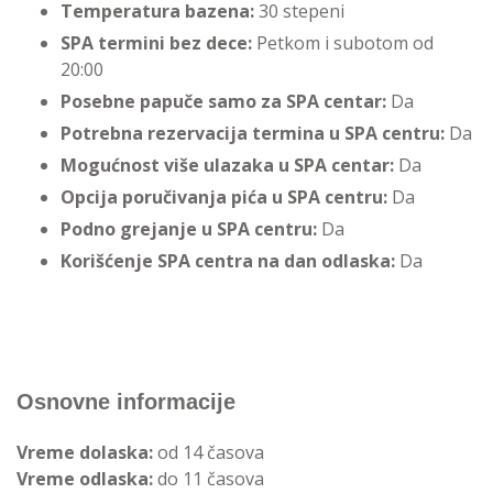
Temperatura bazena:
30 stepeni
SPA termini bez dece:
Petkom i subotom od
20:00
Posebne papuče samo za SPA centar:
Da
Potrebna rezervacija termina u SPA centru:
Da
Mogućnost više ulazaka u SPA centar:
Da
Opcija poručivanja pića u SPA centru:
Da
Podno grejanje u SPA centru:
Da
Korišćenje SPA centra na dan odlaska:
Da
Osnovne informacije
Vreme dolaska:
od 14 časova
Vreme odlaska:
do 11 časova