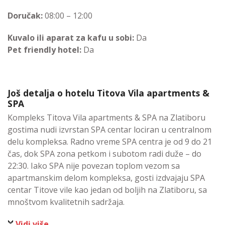
Doručak:
08:00 – 12:00
Kuvalo ili aparat za kafu u sobi:
Da
Pet friendly hotel:
Da
Još detalja o hotelu Titova Vila apartments &
SPA
Kompleks Titova Vila apartments & SPA na Zlatiboru
gostima nudi izvrstan SPA centar lociran u centralnom
delu kompleksa. Radno vreme SPA centra je od 9 do 21
čas, dok SPA zona petkom i subotom radi duže – do
22:30. Iako SPA nije povezan toplom vezom sa
apartmanskim delom kompleksa, gosti izdvajaju SPA
centar Titove vile kao jedan od boljih na Zlatiboru, sa
mnoštvom kvalitetnih sadržaja.
Vidi više