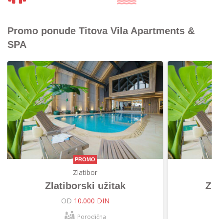
Promo ponude Titova Vila Apartments &
SPA
PROMO
Zlatibor
Zlatiborski užitak
Zla
OD
10.000 DIN
Porodična