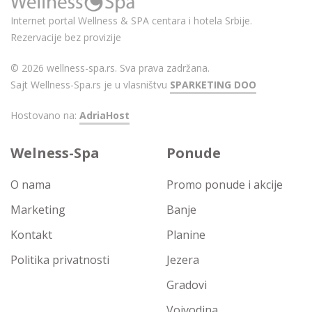
Internet portal Wellness & SPA centara i hotela Srbije.
Rezervacije bez provizije
© 2026 wellness-spa.rs. Sva prava zadržana.
Sajt Wellness-Spa.rs je u vlasništvu
SPARKETING DOO
Hostovano na:
AdriaHost
Welness-Spa
Ponude
O nama
Promo ponude i akcije
Marketing
Banje
Kontakt
Planine
Politika privatnosti
Jezera
Gradovi
Vojvodina