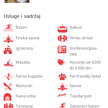
Usluge i sadržaj
Bazen
Đakuzi
Finska sauna
Fitnes centar
Igraonica
Konferencijska
sala
Masaža
Noćenje od 4.500
do 6.500 din.
Parno kupatilo
Pet friendly hotel
Restoran
Sauna
Slana soba
Tepidarijum
Teretana
Zatvoreni bazen