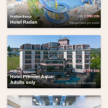
OD
7.990 DIN
Prolom Banja
Hotel Radan
Pun pansion po osobi
OD
6.750 DIN
Vrdnik
Hotel Premier Aqua-
Adults only
Noćenje sa doručkom po osobi