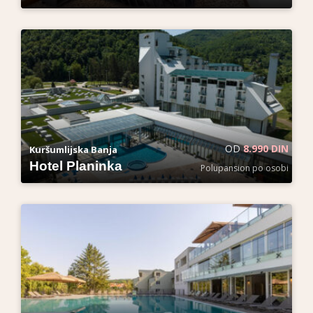
OD
8.990 DIN
Kuršumlijska Banja
Hotel Planinka
Polupansion po osobi