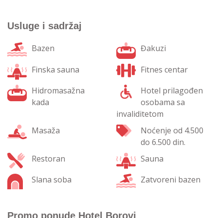
Usluge i sadržaj
Bazen
Đakuzi
Finska sauna
Fitnes centar
Hidromasažna
Hotel prilagođen
kada
osobama sa
invaliditetom
Masaža
Noćenje od 4.500
do 6.500 din.
Restoran
Sauna
Slana soba
Zatvoreni bazen
Promo ponude Hotel Borovi