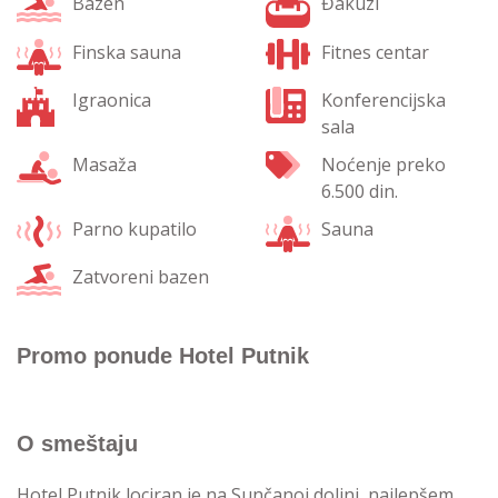
Bazen
Đakuzi
Finska sauna
Fitnes centar
Igraonica
Konferencijska
sala
Masaža
Noćenje preko
6.500 din.
Parno kupatilo
Sauna
Zatvoreni bazen
Promo ponude Hotel Putnik
O smeštaju
Hotel Putnik lociran je na Sunčanoj dolini, najlepšem