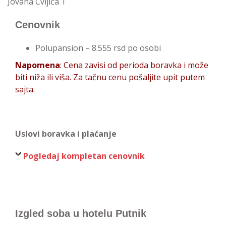
Jovana Cvijića 1
Cenovnik
Polupansion – 8.555 rsd po osobi
Napomena
: Cena zavisi od perioda boravka i može
biti niža ili viša. Za tačnu cenu pošaljite upit putem
sajta.
Uslovi boravka i plaćanje
Pogledaj kompletan cenovnik
Izgled soba u hotelu Putnik