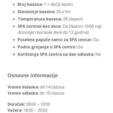
Broj bazena:
1 + dečiji bazen
Dimenzije bazena:
20 x 5m
Temperatura bazena:
28 stepeni
SPA termini bez dece:
Da (Nakon 19:00 nije
dozvoljen boravak dece do 12 godina)
Posebne papuče samo za SPA centar:
Da
Podno grejanje u SPA centru:
Da
Korišćenje SPA centra na dan odlaska:
Ne
Osnovne informacije
Vreme dolaska:
od 14 časova
Vreme odlaska:
do 10 časova
Doručak:
08:00 – 10:00
Večera:
18:00 – 20:00