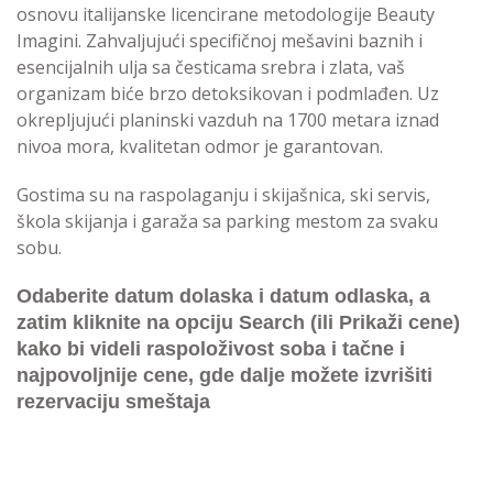
osnovu italijanske licencirane metodologije Beauty
Imagini. Zahvaljujući specifičnoj mešavini baznih i
esencijalnih ulja sa česticama srebra i zlata, vaš
organizam biće brzo detoksikovan i podmlađen. Uz
okrepljujući planinski vazduh na 1700 metara iznad
nivoa mora, kvalitetan odmor je garantovan.
Gostima su na raspolaganju i skijašnica, ski servis,
škola skijanja i garaža sa parking mestom za svaku
sobu.
Odaberite datum dolaska i datum odlaska, a
zatim kliknite na opciju Search (ili Prikaži cene)
kako bi videli raspoloživost soba i tačne i
najpovoljnije cene, gde dalje možete izvrišiti
rezervaciju smeštaja