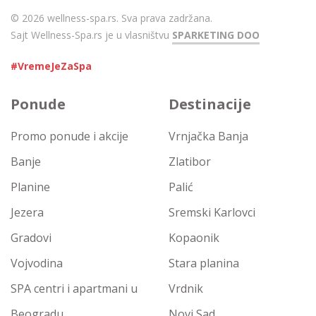
© 2026 wellness-spa.rs. Sva prava zadržana.
Sajt Wellness-Spa.rs je u vlasništvu
SPARKETING DOO
#VremeJeZaSpa
Ponude
Destinacije
Promo ponude i akcije
Vrnjačka Banja
Banje
Zlatibor
Planine
Palić
Jezera
Sremski Karlovci
Gradovi
Kopaonik
Vojvodina
Stara planina
SPA centri i apartmani u
Vrdnik
Beogradu
Novi Sad