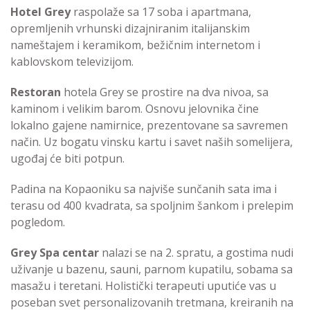
Hotel Grey
raspolaže sa 17 soba i apartmana,
opremljenih vrhunski dizajniranim italijanskim
nameštajem i keramikom, bežičnim internetom i
kablovskom televizijom.
Restoran
hotela Grey se prostire na dva nivoa, sa
kaminom i velikim barom. Osnovu jelovnika čine
lokalno gajene namirnice, prezentovane sa savremen
način. Uz bogatu vinsku kartu i savet naših somelijera,
ugođaj će biti potpun.
Padina na Kopaoniku sa najviše sunčanih sata ima i
terasu od 400 kvadrata, sa spoljnim šankom i prelepim
pogledom.
Grey Spa centar
nalazi se na 2. spratu, a gostima nudi
uživanje u bazenu, sauni, parnom kupatilu, sobama sa
masažu i teretani. Holistički terapeuti uputiće vas u
poseban svet personalizovanih tretmana, kreiranih na