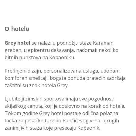
O hotelu
Grey hotel
se nalazi u podnožju staze Karaman
greben, u epicentru dešavanja, nadomak nekoliko
bitnih punktova na Kopaoniku.
Prefinjeni dizajn, personalizovana usluga, udoban i
komforan smeštaj i bogata ponuda pratećih sadržaja
zaštitni su znak hotela Grey.
Ljubitelji zimskih sportova imaju sve pogodnosti
skijaškog centra, koji je doslovno na korak od hotela.
Tokom godine Grey hotel postaje odlična polazna
tačka za pešačke ture do Pančićevog vrha i drugih
zanimljivih staza koje presecaju Kopaonik.