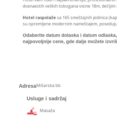
dvanaestih velikih tobogana visine 18m, dečijim 
Hotel raspolaže
sa 165 smeštajnih jedinica (ka
su opremljene modernim nameštajem, poseduju cen
Odaberite datum dolaska i datum odlaska, a 
najpovoljnije cene, gde dalje možete izvriš
Mišarska bb
Adresa
Usluge i sadržaj
Masaža