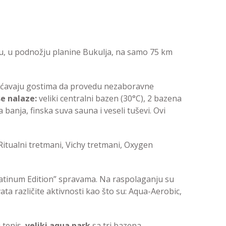
cu, u podnožju planine Bukulja, na samo 75 km
ogućavaju gostima da provedu nezaboravne
se nalaze:
veliki centralni bazen (30°C), 2 bazena
banja, finska suva sauna i veseli tuševi. Ovi
itualni tretmani, Vichy tretmani, Oxygen
tinum Edition” spravama. Na raspolaganju su
ta različite aktivnosti kao što su: Aqua-Aerobic,
 tenis,
veliki aqua park
sa tri bazena,