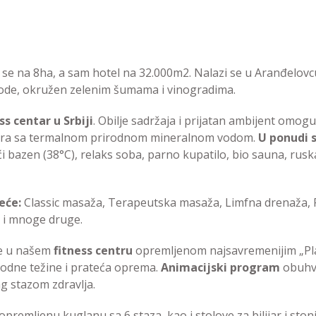
 se na 8ha, a sam hotel na 32.000m2. Nalazi se u Aranđelov
vode, okružen zelenim šumama i vinogradima.
s centar u Srbiji
. Obilje sadržaja i prijatan ambijent om
entra sa termalnom prirodnom mineralnom vodom.
U ponudi 
 bazen (38°C), relaks soba, parno kupatilo, bio sauna, ruska 
eće:
Classic masaža, Terapeutska masaža, Limfna drenaža, R
a i mnoge druge.
jte u našem
fitness centru
opremljenom najsavremenijim „Pla
obodne težine i prateća oprema.
Animacijski program
obuhva
ng stazom zdravlja.
remljenu kuglanu sa 6 staza, kao i stolove za bilijar i stoni