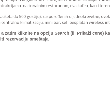
atrakcijama, nacionalnim restoranom, dva kafea, kao i teren
paciteta do 500 gostiju), raspoređenih u jednokrevetne, dvo
tralnu klimatizaciju, mini bar, sef, besplatan wireless int
zatim kliknite na opciju Search (ili Prikaži cene) kak
iti rezervaciju smeštaja