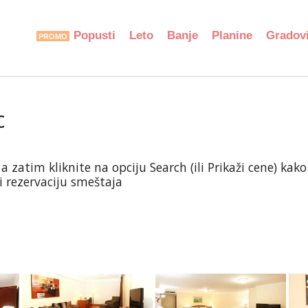
Popusti
Leto
Banje
Planine
Gradov
c
atim kliknite na opciju Search (ili Prikaži cene) kako b
ti rezervaciju smeštaja