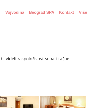
i
Vojvodina
Beograd SPA
Kontakt
Više
i videli raspoloživost soba i tačne i