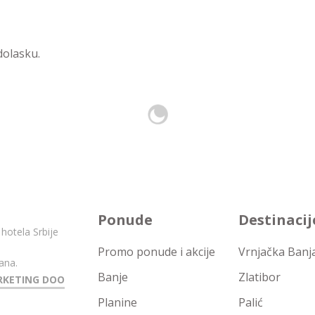
dolasku.
Ponude
Destinacij
 hotela Srbije
Promo ponude i akcije
Vrnjačka Banj
ana.
Banje
Zlatibor
RKETING DOO
Planine
Palić