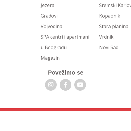
Jezera
Sremski Karlov
Gradovi
Kopaonik
Vojvodina
Stara planina
SPA centri i apartmani
Vrdnik
u Beogradu
Novi Sad
Magazin
Povežimo se