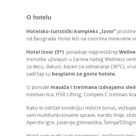
O hotelu
Hotelsko-turistički kompleks „Izvor”
prostire
od Beograda. Hotel leži na izvorima mineralne 
Hotel Izvor (5*)
poseduje najprestižniji
Wellnes
trenutke uživajući u čarima našeg Wellness c
za decu, đakuzi, bazen za odmaranje (36°C), vrući
sadržaji su
besplatni za goste hotela.
Iz ponude
masaža i tretmana izdvajamo sled
tretman lica, HSR Lifting, Complex C tretman lic
Kako bi održali kondiciju i mišićni tonus, vežba
vam multifunkcionalne sprave, kardio linije, sl
Aperitiv igre, Jutarnja gimnastika, Šetnja/Džogi
Hotel vam nudi i najsavremeniju, profesionalno op