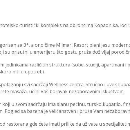
hotelsko-turistički kompleks na obroncima Kopaonika, loci
orisan sa 3*, a ono čime Milmari Resort pleni jesu moderno
 su prisutni u enterijeru što gostu pruža doživljaj porodič
 jedinicama različitih struktura (sobe, studiji, apartmani i 
koro biti u upotrebi.
olaganju svi sadržaji Wellness centra. Stručno i uvek ljubaz
e vrste masaža, učini Vaš boravak nezaboravnim iskustvom.
r koji u svom sadržaju ima slanu pećinu, tursko kupatilo, fi
em. Pogled sa bazena je veličanstven i pruža Vam nezaborav
od restorana gde ćete imati prilike da uživate u specijalite