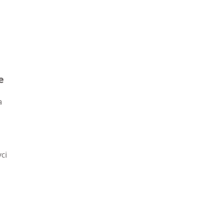
e
a
ci