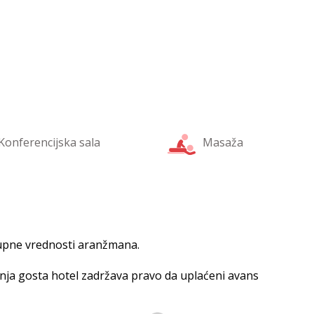
Konferencijska sala
Masaža
pne vrednosti aranžmana.
vanja gosta hotel zadržava pravo da uplaćeni avans