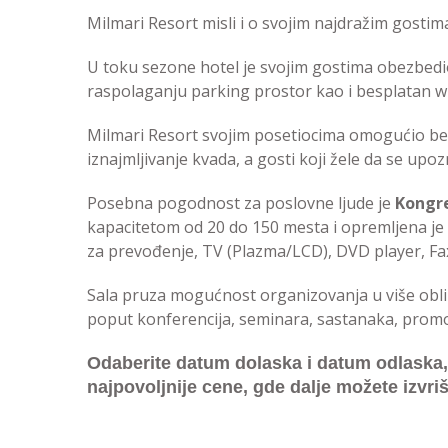
Milmari Resort misli i o svojim najdražim gostim
U toku sezone hotel je svojim gostima obezbedio
raspolaganju parking prostor kao i besplatan wi-
Milmari Resort svojim posetiocima omogućio besp
iznajmljivanje kvada, a gosti koji žele da se upo
Posebna pogodnost za poslovne ljude je
Kongre
kapacitetom od 20 do 150 mesta i opremljena je
za prevođenje, TV (Plazma/LCD), DVD player, Fa
Sala pruza mogućnost organizovanja u više obli
poput konferencija, seminara, sastanaka, promoc
Odaberite datum dolaska i datum odlaska, a 
najpovoljnije cene, gde dalje možete izvriš