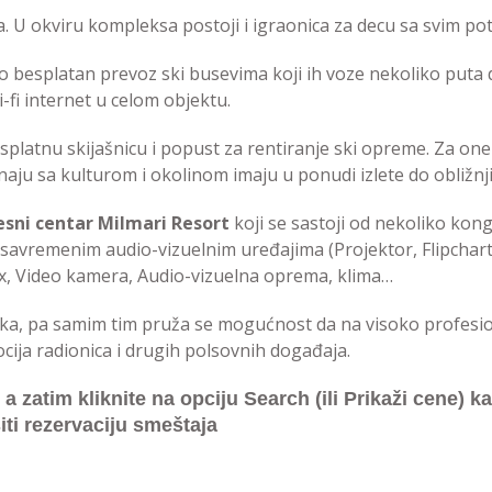
a. U okviru kompleksa postoji i igraonica za decu sa svim pot
 besplatan prevoz ski busevima koji ih voze nekoliko puta d
fi internet u celom objektu.
latnu skijašnicu i popust za rentiranje ski opreme. Za one 
znaju sa kulturom i okolinom imaju u ponudi izlete do obližnji
sni centar Milmari Resort
koji se sastoji od nekoliko kon
 savremenim audio-vizuelnim uređajima (Projektor, Flipchar
x, Video kamera, Audio-vizuelna oprema, klima…
ka, pa samim tim pruža se mogućnost da na visoko profesio
ija radionica i drugih polsovnih događaja.
zatim kliknite na opciju Search (ili Prikaži cene) kak
iti rezervaciju smeštaja