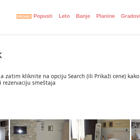
Popusti
Leto
Banje
Planine
Gradov
k
atim kliknite na opciju Search (ili Prikaži cene) kako b
ti rezervaciju smeštaja