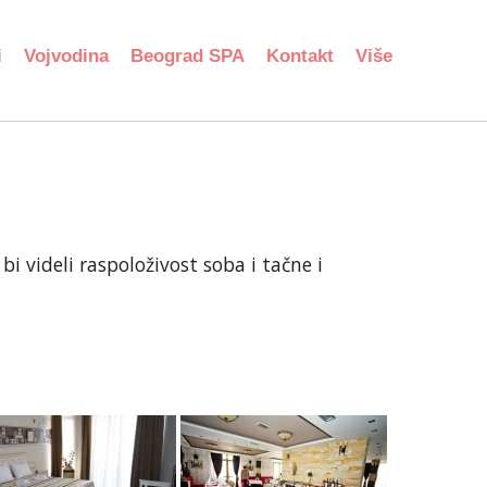
i
Vojvodina
Beograd SPA
Kontakt
Više
i videli raspoloživost soba i tačne i