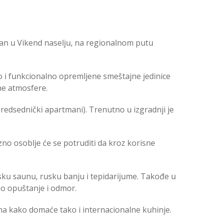
ran u Vikend naselju, na regionalnom putu
 i funkcionalno opremljene smeštajne jedinice
ne atmosfere.
predsednički apartmani). Trenutno u izgradnji je
no osoblje će se potruditi da kroz korisne
nsku saunu, rusku banju i tepidarijume. Takođe u
no opuštanje i odmor.
tima kako domaće tako i internacionalne kuhinje.