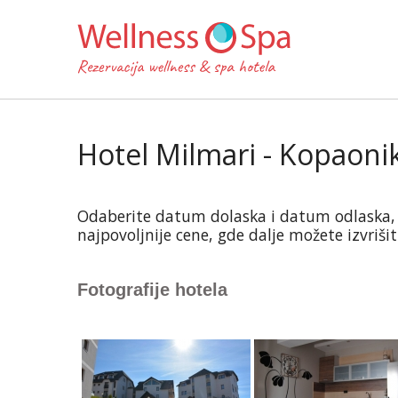
Hotel Milmari - Kopaoni
Odaberite datum dolaska i datum odlaska, a z
najpovoljnije cene, gde dalje možete izvriši
Fotografije hotela