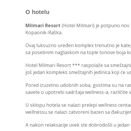
O hotelu
Milmari Resort
(Hotel Milmari) je potpuno nov 
Kopaonik-Raška.
Ovaj luksuzno uređen komplex trenutno je kateg
sa posebnim naglaskom na tople tonove boja koji
Hotel Milmari Resort *** raspolaže sa smeštajnim
još jedan kompleks smeštajnih jedinica koji će us
Pored izuzetno udobnih soba, gostima su na rasp
savete o upotrebi sadržaja wellness-a, različit
U sklopu hotela se nalazi prelepi wellness centa
wellnessu se nalazi zatvoreni bazen sa đakuzij
A nakon relaksacije uvek ste dobrodošli u jedan 