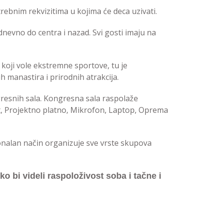
rebnim rekvizitima u kojima će deca uzivati.
nevno do centra i nazad. Svi gosti imaju na
koji vole ekstremne sportove, tu je
h manastira i prirodnih atrakcija.
gresnih sala. Kongresna sala raspolaže
t, Projektno platno, Mikrofon, Laptop, Oprema
nalan način organizuje sve vrste skupova
o bi videli raspoloživost soba i tačne i