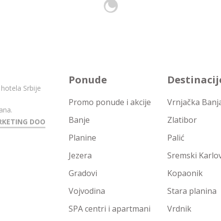
Ponude
Destinacij
 hotela Srbije
Promo ponude i akcije
Vrnjačka Banj
ana.
Banje
Zlatibor
RKETING DOO
Planine
Palić
Jezera
Sremski Karlov
Gradovi
Kopaonik
Vojvodina
Stara planina
SPA centri i apartmani
Vrdnik