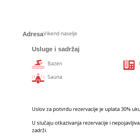
Vikend naselje
Adresa
Usluge i sadržaj
Bazen
Sauna
Uslov za potvrdu rezervacije je
uplata 30%
uku
U slučaju otkazivanja rezervacije i nepojavlji
zadrži.