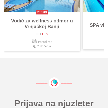
PROMO
Vodič za wellness odmor u
SPA vik
Vrnjačkoj Banji
OD
DIN
Porodična
2 Noćenja
Prijava na njuzleter