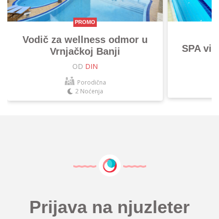
PROMO
Vodič za wellness odmor u
SPA vik
Vrnjačkoj Banji
OD
DIN
Porodična
2 Noćenja
Prijava na njuzleter