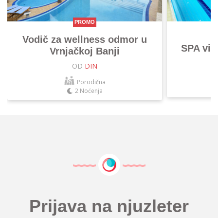
PROMO
Vodič za wellness odmor u
SPA vik
Vrnjačkoj Banji
OD
DIN
Porodična
2 Noćenja
Prijava na njuzleter