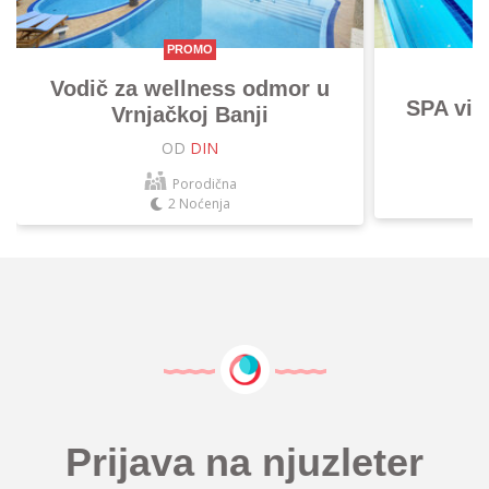
PROMO
Vodič za wellness odmor u
SPA vik
Vrnjačkoj Banji
OD
DIN
Porodična
2 Noćenja
Prijava na njuzleter