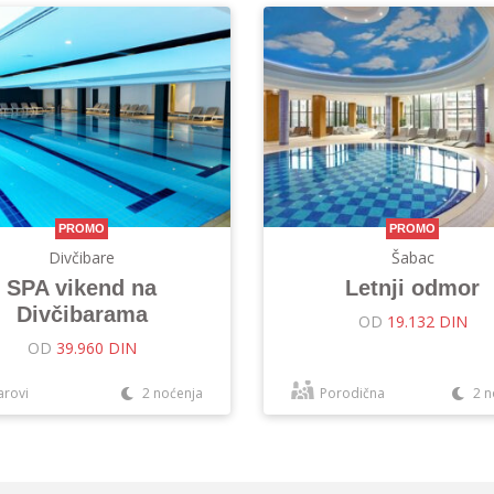
PROMO
PROMO
Divčibare
Šabac
SPA vikend na
Letnji odmor
Divčibarama
OD
19.132 DIN
OD
39.960 DIN
arovi
2 noćenja
Porodična
2 n