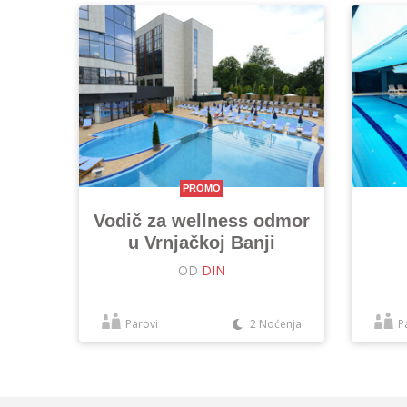
PROMO
Vodič za wellness odmor
u Vrnjačkoj Banji
OD
DIN
Parovi
2 Noćenja
P