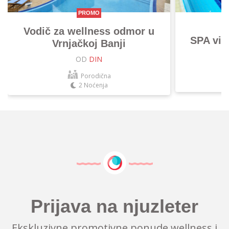
PROMO
Vodič za wellness odmor u
SPA vik
Vrnjačkoj Banji
OD
DIN
Porodična
2 Noćenja
Prijava na njuzleter
Ekskluzivne promotivne ponude wellness i