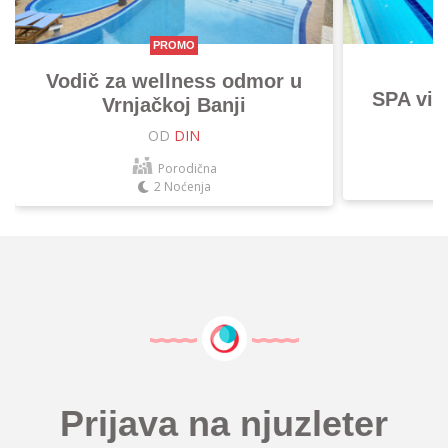
PROMO
Vodič za wellness odmor u
SPA vik
Vrnjačkoj Banji
OD
DIN
Porodična
2 Noćenja
Prijava na njuzleter