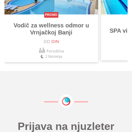
PROMO
Vodič za wellness odmor u
SPA vik
Vrnjačkoj Banji
OD
DIN
Porodična
2 Noćenja
Prijava na njuzleter