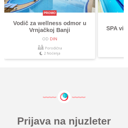
PROMO
Vodič za wellness odmor u
SPA vik
Vrnjačkoj Banji
OD
DIN
Porodična
2 Noćenja
Prijava na njuzleter