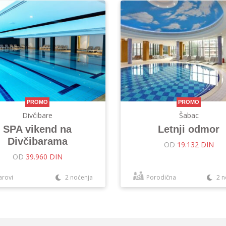
PROMO
PROMO
Divčibare
Šabac
SPA vikend na
Letnji odmor
Divčibarama
OD
19.132 DIN
OD
39.960 DIN
arovi
2 noćenja
Porodična
2 n