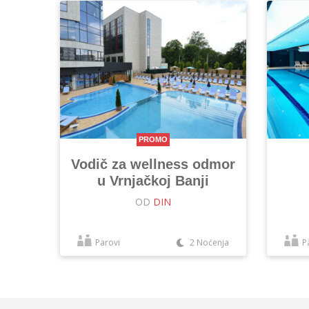
PROMO
Vodič za wellness odmor
u Vrnjačkoj Banji
OD
DIN
Parovi
2 Noćenja
P