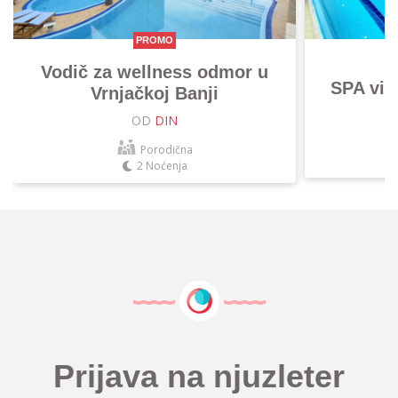
PROMO
Vodič za wellness odmor u
SPA vik
Vrnjačkoj Banji
OD
DIN
Porodična
2 Noćenja
Prijava na njuzleter