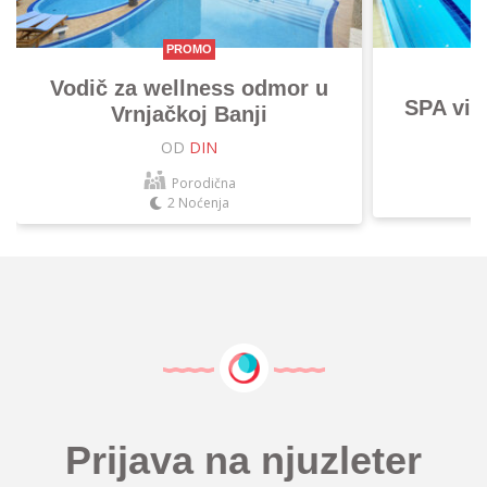
PROMO
Vodič za wellness odmor u
SPA vik
Vrnjačkoj Banji
OD
DIN
Porodična
2 Noćenja
Prijava na njuzleter