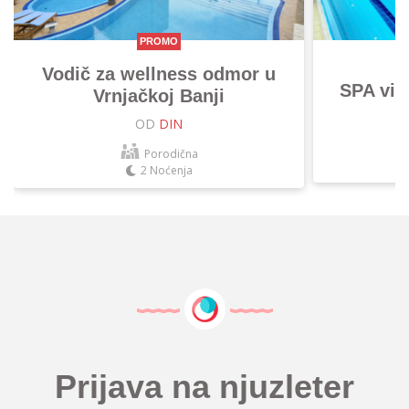
PROMO
Vodič za wellness odmor u
SPA vik
Vrnjačkoj Banji
OD
DIN
Porodična
2 Noćenja
Prijava na njuzleter