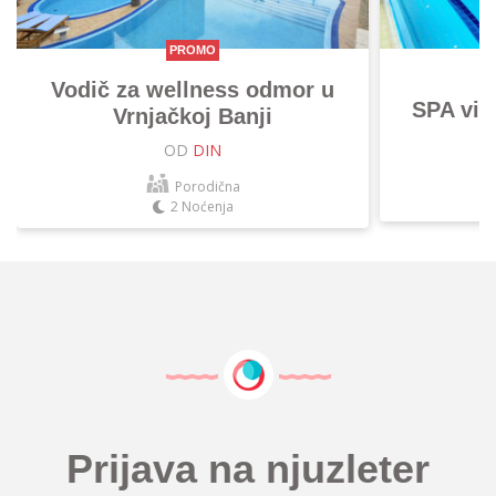
PROMO
Vodič za wellness odmor u
SPA vik
Vrnjačkoj Banji
OD
DIN
Porodična
2 Noćenja
Prijava na njuzleter