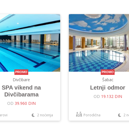
PROMO
PROMO
Divčibare
Šabac
SPA vikend na
Letnji odmor
Divčibarama
OD
19.132 DIN
OD
39.960 DIN
arovi
2 noćenja
Porodična
2 n