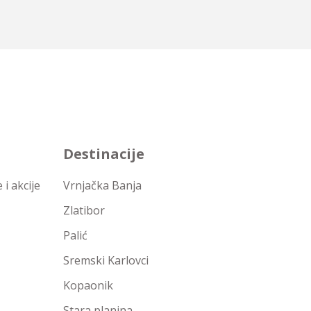
Destinacije
i akcije
Vrnjačka Banja
Zlatibor
Palić
Sremski Karlovci
Kopaonik
Stara planina