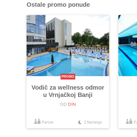
Ostale promo ponude
PROMO
Vodič za wellness odmor
u Vrnjačkoj Banji
OD
DIN
Parovi
2 Noćenja
P