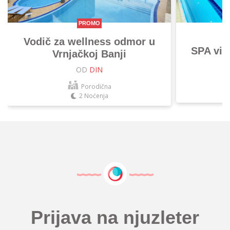
PROMO
Vodič za wellness odmor u
SPA vik
Vrnjačkoj Banji
OD
DIN
Porodična
2 Noćenja
Prijava na njuzleter