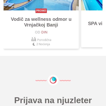
PROMO
Vodič za wellness odmor u
SPA vik
Vrnjačkoj Banji
OD
DIN
Porodična
2 Noćenja
Prijava na njuzleter