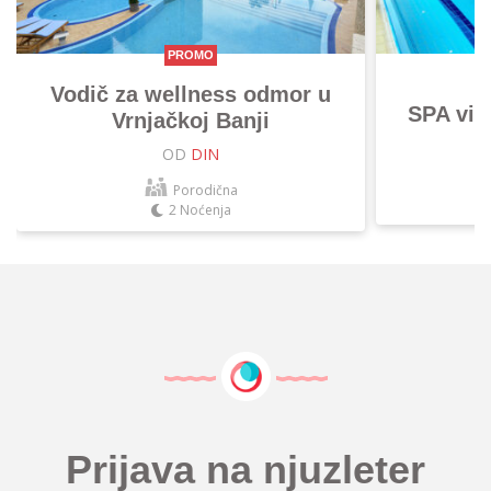
PROMO
Vodič za wellness odmor u
SPA vik
Vrnjačkoj Banji
OD
DIN
Porodična
2 Noćenja
Prijava na njuzleter