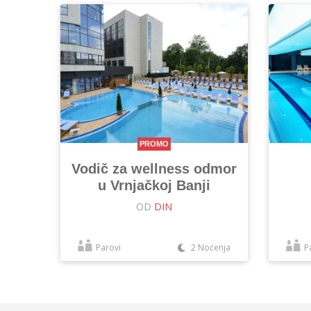
PROMO
Vodič za wellness odmor
u Vrnjačkoj Banji
OD
DIN
Parovi
2 Noćenja
P