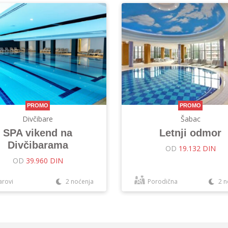
PROMO
PROMO
Divčibare
Šabac
SPA vikend na
Letnji odmor
Divčibarama
OD
19.132 DIN
OD
39.960 DIN
arovi
2 noćenja
Porodična
2 n