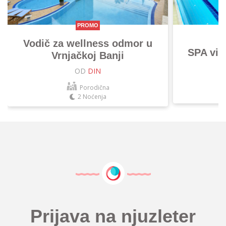
PROMO
Vodič za wellness odmor u
SPA vik
Vrnjačkoj Banji
OD
DIN
Porodična
2 Noćenja
Prijava na njuzleter