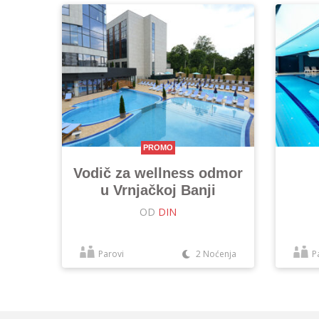
PROMO
Vodič za wellness odmor
u Vrnjačkoj Banji
OD
DIN
Parovi
2 Noćenja
P