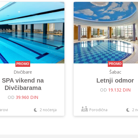
PROMO
PROMO
Divčibare
Šabac
SPA vikend na
Letnji odmor
Divčibarama
OD
19.132 DIN
OD
39.960 DIN
arovi
2 noćenja
Porodična
2 n