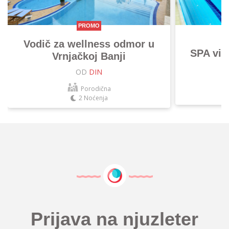
PROMO
Vodič za wellness odmor u
SPA vik
Vrnjačkoj Banji
OD
DIN
Porodična
2 Noćenja
Prijava na njuzleter