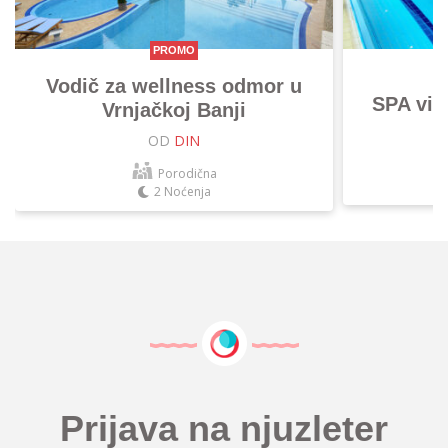
PROMO
Vodič za wellness odmor u
SPA vik
Vrnjačkoj Banji
OD
DIN
Porodična
2 Noćenja
Prijava na njuzleter