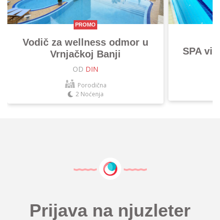
PROMO
Vodič za wellness odmor u
SPA vik
Vrnjačkoj Banji
OD
DIN
Porodična
2 Noćenja
Prijava na njuzleter