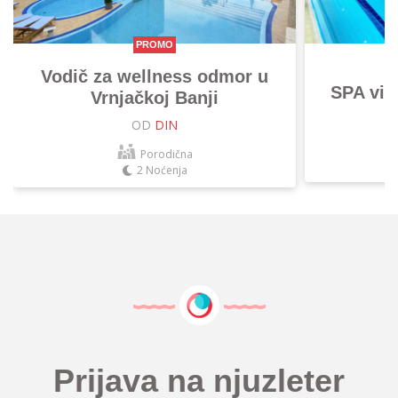
PROMO
Vodič za wellness odmor u
SPA vik
Vrnjačkoj Banji
OD
DIN
Porodična
2 Noćenja
Prijava na njuzleter