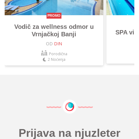
PROMO
Vodič za wellness odmor u
SPA vik
Vrnjačkoj Banji
OD
DIN
Porodična
2 Noćenja
Prijava na njuzleter