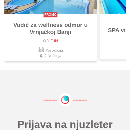
PROMO
Vodič za wellness odmor u
SPA vik
Vrnjačkoj Banji
OD
DIN
Porodična
2 Noćenja
Prijava na njuzleter