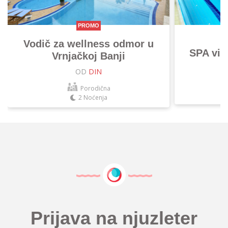
PROMO
Vodič za wellness odmor u
SPA vik
Vrnjačkoj Banji
OD
DIN
Porodična
2 Noćenja
Prijava na njuzleter