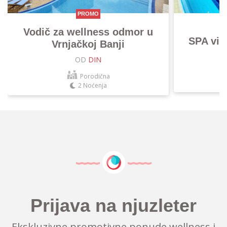
PROMO
Vodič za wellness odmor u
SPA vik
Vrnjačkoj Banji
OD
DIN
Porodična
2 Noćenja
Prijava na njuzleter
Ekskluzivne promotivne ponude wellness i