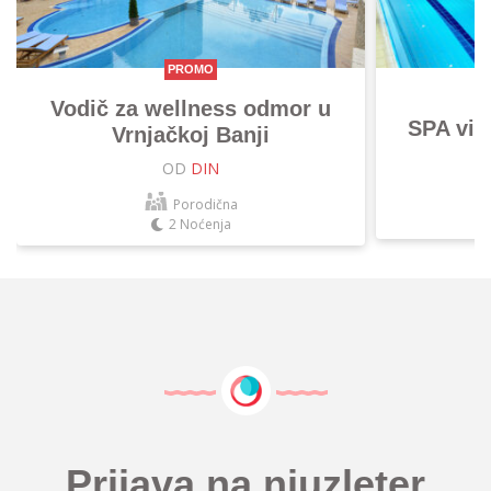
PROMO
Vodič za wellness odmor u
SPA vik
Vrnjačkoj Banji
OD
DIN
Porodična
2 Noćenja
Prijava na njuzleter