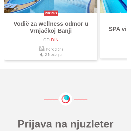
PROMO
Vodič za wellness odmor u
SPA vik
Vrnjačkoj Banji
OD
DIN
Porodična
2 Noćenja
Prijava na njuzleter