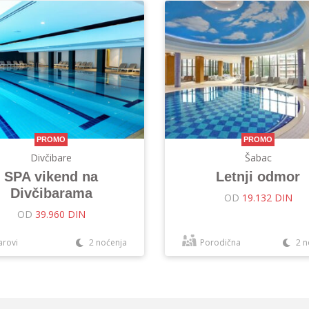
PROMO
PROMO
Divčibare
Šabac
SPA vikend na
Letnji odmor
Divčibarama
OD
19.132 DIN
OD
39.960 DIN
arovi
2 noćenja
Porodična
2 n