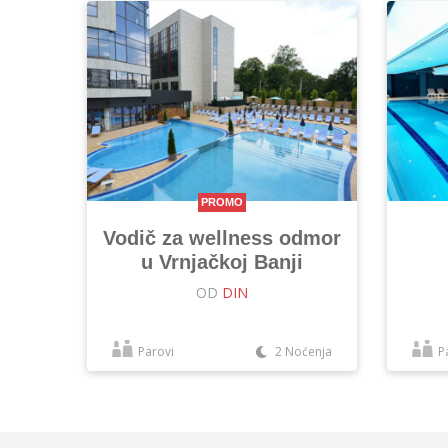
PROMO
Vodič za wellness odmor
u Vrnjačkoj Banji
OD
DIN
Parovi
2 Noćenja
P