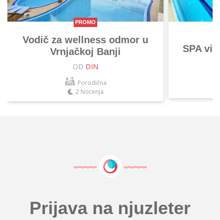
PROMO
Vodič za wellness odmor u
SPA vik
Vrnjačkoj Banji
OD
DIN
Porodična
2 Noćenja
Prijava na njuzleter