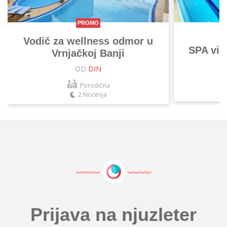
PROMO
Vodič za wellness odmor u
SPA vik
Vrnjačkoj Banji
OD
DIN
Porodična
2 Noćenja
Prijava na njuzleter