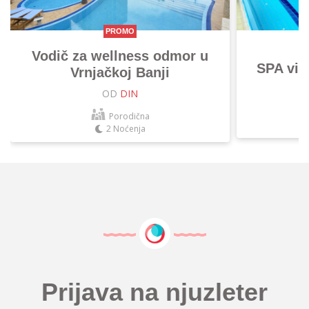
PROMO
Vodič za wellness odmor u
SPA vik
Vrnjačkoj Banji
OD
DIN
Porodična
2 Noćenja
Prijava na njuzleter