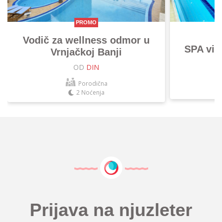
PROMO
Vodič za wellness odmor u
SPA vik
Vrnjačkoj Banji
OD
DIN
Porodična
2 Noćenja
Prijava na njuzleter